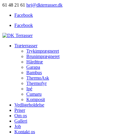
61 48 21 61
hej@dkterrasser.dk
Facebook
Facebook
Træterrasser
Trykimprægneret
Brunimprægneret
Hårdttræ
Garapa
Bambus
ThermoAsk
Thermofyr
Ipé
Cumaru
Komposit
Vedligeholdelse
Priser
Om os
Galleri
Job
Kontakt os