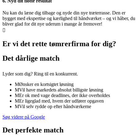
6. Nyd dit flotte resultat
Nu kan du læne dig tilbage og nyde din nye træterrasse. Den er
bygget med ekspertise og kærlighed til håndværket – og vi håber, du
bliver glad for dit nye uderum i mange år fremover!

Er vi det rette tømrerfirma for dig?
Det dårlige match
Lyder som dig? Ring til en konkurrent.
M
Ønsker en kortsigtet løsning
M
Vil have markedets absolut billigste løsning
M
Er ok med vage deadlines, der ikke overholdes
M
Er ligeglad med, hvem der udfører opgaven
M
Vil selv rydde op efter håndværkerne
Søg videre på Google
Det perfekte match