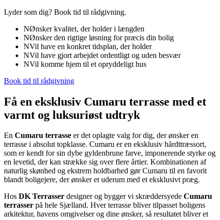
Lyder som dig? Book tid til rådgivning.
N
Ønsker kvalitet, der holder i længden
N
Ønsker den rigtige løsning for præcis din bolig
N
Vil have en konkret tidsplan, der holder
N
Vil have gjort arbejdet ordentligt og uden besvær
N
Vil komme hjem til et opryddeligt hus
Book tid til rådgivning
Få en eksklusiv Cumaru terrasse med et
varmt og luksuriøst udtryk
En
Cumaru terrasse
er det oplagte valg for dig, der ønsker en
terrasse i absolut topklasse. Cumaru er en eksklusiv hårdttræssort,
som er kendt for sin dybe gyldenbrune farve, imponerende styrke og
en levetid, der kan strække sig over flere årtier. Kombinationen af
naturlig skønhed og ekstrem holdbarhed gør Cumaru til en favorit
blandt boligejere, der ønsker et uderum med et eksklusivt præg.
Hos
DK Terrasser
designer og bygger vi skræddersyede
Cumaru
terrasser
på hele Sjælland. Hver terrasse bliver tilpasset boligens
arkitektur, havens omgivelser og dine ønsker, så resultatet bliver et