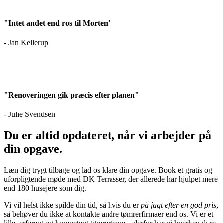
"Intet andet end ros til Morten"
- Jan Kellerup
"Renoveringen gik præcis efter planen"
- Julie Svendsen
Du er altid opdateret, når vi arbejder på
din opgave.
Læn dig trygt tilbage og lad os klare din opgave.
Book et gratis og
uforpligtende møde med DK Terrasser, der allerede har hjulpet mere
end 180 husejere som dig.
Vi vil helst ikke spilde din tid, så hvis du er
på jagt efter en god pris
,
så behøver du ikke at kontakte andre tømrerfirmaer end os. Vi er et
lille, erfarent og kompetent tømrerteam – derfor har vi hverken dyre