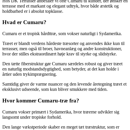
Hos DK Terrasser anbefaler vi ofte Cumaru til kunder, der ønsker en
terrasse med et markant og elegant udtryk, hvor både æstetik og
holdbarhed er i absolut topklasse.
Hvad er Cumaru?
Cumaru er et tropisk hårdttræ, som vokser naturligt i Sydamerika.
Træet er blandt verdens hårdeste træsorter og anvendes ikke kun til
terrasser, men også til broer, havneanlæg og andre konstruktioner,
hvor der stilles ekstraordinært høje krav til styrke og slidstyrke.
Den tætte fiberstruktur gør Cumaru særdeles robust og giver træet
en naturlig modstandsdygtighed, som betyder, at det kan holde i
årtier uden trykimprægnering.
Samtidig giver de varme nuancer og den levende åretegning træet et
eksklusivt udseende, som kun bliver smukkere med tiden.
Hvor kommer Cumaru-træ fra?
Cumaru vokser primært i Sydamerika, hvor træerne udvikler sig
langsomt under tropiske forhold.
Den lange vækstperiode skaber en meget tæt træstruktur, som er