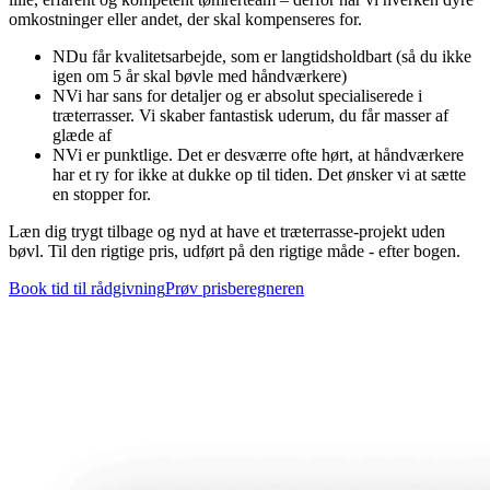
omkostninger eller andet, der skal kompenseres for.
N
Du får kvalitetsarbejde, som er langtidsholdbart (så du ikke
igen om 5 år skal bøvle med håndværkere)
N
Vi har sans for detaljer og er absolut specialiserede i
træterrasser. Vi skaber fantastisk uderum, du får masser af
glæde af
N
Vi er punktlige. Det er desværre ofte hørt, at håndværkere
har et ry for ikke at dukke op til tiden. Det ønsker vi at sætte
en stopper for.
Læn dig trygt tilbage og nyd at have et træterrasse-projekt uden
bøvl. Til den rigtige pris, udført på den rigtige måde - efter bogen.
Book tid til rådgivning
Prøv prisberegneren