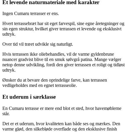
Et levende naturmateriale med karakter
Ingen Cumaru terrasser er ens.
Hvert terrassebræt har sit eget farvespil, sine egne åretegninger og
sin egen struktur, hvilket giver terrassen et levende og eksklusivt
udtryk.
Over tid vil træet udvikle sig naturligt.
Hvis terrassen ikke oliebehandles, vil de varme gyldenbrune
nuancer gradvist blive til en smuk sølvgrå patina. Mange vælger
netop denne udvikling, fordi den giver terrassen et roligt og tidløst
udtryk.
Ønsker du at bevare den oprindelige farve, kan terrassen
vedligeholdes med en egnet terrasseolie.
Et uderum i særklasse
En Cumaru terrasse er mere end blot et sted, hvor havemøblerne
står.
Det er et uderum, hvor kvaliteten kan både ses og mærkes. Den
varme glød, den silkebløde overflade og den eksklusive finish