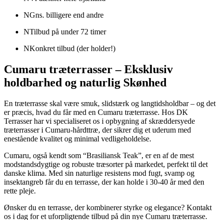
N
Gns. billigere end andre
N
Tilbud på under 72 timer
N
Konkret tilbud (der holder!)
Cumaru træterrasser – Eksklusiv
holdbarhed og naturlig Skønhed
En træterrasse skal være smuk, slidstærk og langtidsholdbar – og det
er præcis, hvad du får med en Cumaru træterrasse. Hos DK
Terrasser har vi specialiseret os i opbygning af skræddersyede
træterrasser i Cumaru-hårdttræ, der sikrer dig et uderum med
enestående kvalitet og minimal vedligeholdelse.
Cumaru, også kendt som “Brasiliansk Teak”, er en af de mest
modstandsdygtige og robuste træsorter på markedet, perfekt til det
danske klima. Med sin naturlige resistens mod fugt, svamp og
insektangreb får du en terrasse, der kan holde i 30-40 år med den
rette pleje.
Ønsker du en terrasse, der kombinerer styrke og elegance? Kontakt
os i dag for et uforpligtende tilbud på din nye Cumaru træterrasse.