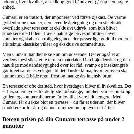
uderum, hvor kvalitet, æstetik og godt håndværk går op i en højere
enhed.
Cumaru er en træsort, der imponerer ved første øjekast. De varme
gyldenbrune nuancer, den levende åretegning og den silkebløde
overflade giver terrassen et eksklusivt udtryk, som kun bliver
smukkere med tiden. Træets naturlige farvespil tilfører haven
karakter og skaber en rolig elegance, der passer lige godt til moderne
arkitektur, klassiske villaer og eksklusive sommerhuse.
Men Cumaru handler ikke kun om udseende. Det er også et af
verdens mest slidstærke terrassematerialer. Den høje densitet og den
naturlige modstandsdygtighed over for råd, svamp og insektangreb
gør træet særdeles velegnet til det danske klima, hvor terrassen skal
kunne modstå både regn, frost og mange års intensiv brug.
En terrasse er ofte det sted, hvor hverdagen bliver til livskvalitet. Det
er her, solen nydes fra de første forårsdage, familien samles omkring
grillen, og sommeraftenerne får lov til at vare lidt længere. Med
Cumaru får du ikke blot en terrasse – du får et uderum, der bliver
smukkere år for år og danner rammen om oplevelser i årtier.
Beregn prisen på din Cumaru terrasse på under 2
minutter