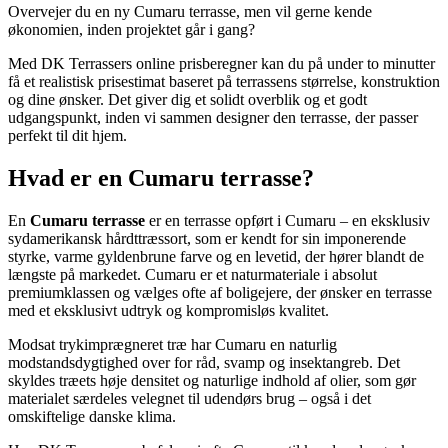
Overvejer du en ny Cumaru terrasse, men vil gerne kende
økonomien, inden projektet går i gang?
Med DK Terrassers online prisberegner kan du på under to minutter
få et realistisk prisestimat baseret på terrassens størrelse, konstruktion
og dine ønsker. Det giver dig et solidt overblik og et godt
udgangspunkt, inden vi sammen designer den terrasse, der passer
perfekt til dit hjem.
Hvad er en Cumaru terrasse?
En
Cumaru terrasse
er en terrasse opført i Cumaru – en eksklusiv
sydamerikansk hårdttræssort, som er kendt for sin imponerende
styrke, varme gyldenbrune farve og en levetid, der hører blandt de
længste på markedet. Cumaru er et naturmateriale i absolut
premiumklassen og vælges ofte af boligejere, der ønsker en terrasse
med et eksklusivt udtryk og kompromisløs kvalitet.
Modsat trykimprægneret træ har Cumaru en naturlig
modstandsdygtighed over for råd, svamp og insektangreb. Det
skyldes træets høje densitet og naturlige indhold af olier, som gør
materialet særdeles velegnet til udendørs brug – også i det
omskiftelige danske klima.