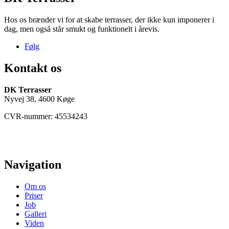
Hos os brænder vi for at skabe terrasser, der ikke kun imponerer i
dag, men også står smukt og funktionelt i årevis.
Følg
Kontakt os
DK Terrasser
Nyvej 38, 4600 Køge
CVR-nummer: 45534243
(+45) 61 48 21 61
hej@dkterrasser.dk
Navigation
Om os
Priser
Job
Galleri
Viden