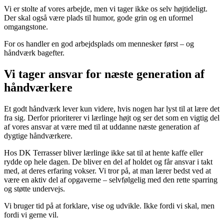
Vi er stolte af vores arbejde, men vi tager ikke os selv højtideligt.
Der skal også være plads til humor, gode grin og en uformel
omgangstone.
For os handler en god arbejdsplads om mennesker først – og
håndværk bagefter.
Vi tager ansvar for næste generation af
håndværkere
Et godt håndværk lever kun videre, hvis nogen har lyst til at lære det
fra sig. Derfor prioriterer vi lærlinge højt og ser det som en vigtig del
af vores ansvar at være med til at uddanne næste generation af
dygtige håndværkere.
Hos DK Terrasser bliver lærlinge ikke sat til at hente kaffe eller
rydde op hele dagen. De bliver en del af holdet og får ansvar i takt
med, at deres erfaring vokser. Vi tror på, at man lærer bedst ved at
være en aktiv del af opgaverne – selvfølgelig med den rette sparring
og støtte undervejs.
Vi bruger tid på at forklare, vise og udvikle. Ikke fordi vi skal, men
fordi vi gerne vil.