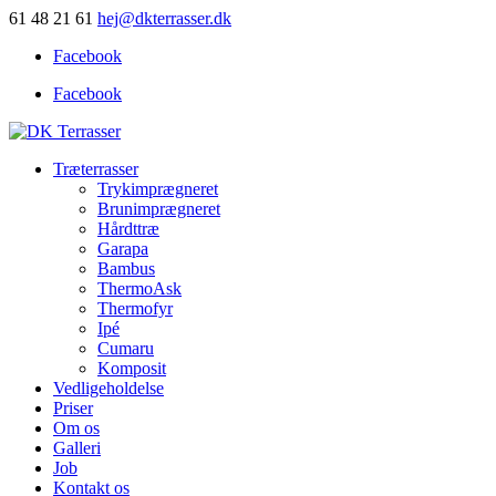
61 48 21 61
hej@dkterrasser.dk
Facebook
Facebook
Træterrasser
Trykimprægneret
Brunimprægneret
Hårdttræ
Garapa
Bambus
ThermoAsk
Thermofyr
Ipé
Cumaru
Komposit
Vedligeholdelse
Priser
Om os
Galleri
Job
Kontakt os