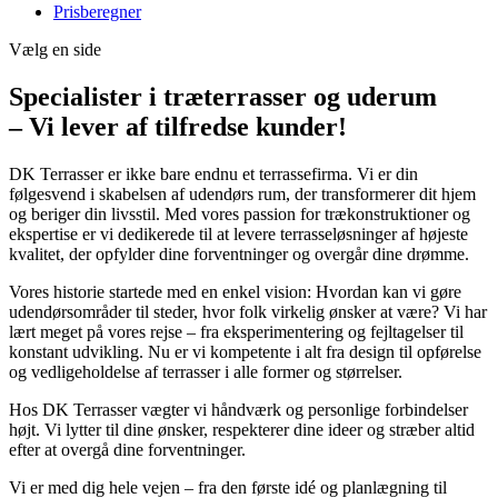
Prisberegner
Vælg en side
Specialister i træterrasser og uderum
– Vi lever af tilfredse kunder!
DK Terrasser er ikke bare endnu et terrassefirma. Vi er din
følgesvend i skabelsen af udendørs rum, der transformerer dit hjem
og beriger din livsstil. Med vores passion for trækonstruktioner og
ekspertise er vi dedikerede til at levere terrasseløsninger af højeste
kvalitet, der opfylder dine forventninger og overgår dine drømme.
Vores historie startede med en enkel vision: Hvordan kan vi gøre
udendørsområder til steder, hvor folk virkelig ønsker at være? Vi har
lært meget på vores rejse – fra eksperimentering og fejltagelser til
konstant udvikling. Nu er vi kompetente i alt fra design til opførelse
og vedligeholdelse af terrasser i alle former og størrelser.
Hos DK Terrasser vægter vi håndværk og personlige forbindelser
højt. Vi lytter til dine ønsker, respekterer dine ideer og stræber altid
efter at overgå dine forventninger.
Vi er med dig hele vejen – fra den første idé og planlægning til