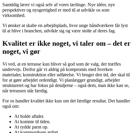
Samtidig lærer vi også selv af vores lærlinge. Nye idéer, nye
perspektiver og nysgerrighed er med til at udvikle os som
virksomhed.
Vi ønsker at skabe en arbejdsplads, hvor unge håndværkere får lyst
til at blive i branchen, udvikle sig og være stolte af deres fag.
Kvalitet er ikke noget, vi taler om – det er
noget, vi gør
Vi ved, at en terrasse kun bliver så god som de valg, der træffes
undervejs.
Derfor går vi aldrig på kompromis med hverken
materialer, konstruktion eller udførelse. Vi bruger den tid, der skal til
for at gøre arbejdet ordentligt. Vi planlægger grundigt, arbejder
struktureret og har fokus på detaljerne – også dem, man ikke kan se,
når terrassen står færdig.
For os handler kvalitet ikke kun om det færdige resultat. Det handler
også om:
At holde aftaler.
At komme til tiden.
At rydde pænt op.
At kommunikere ærligt.